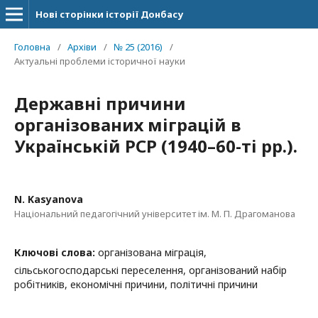
Нові сторінки історії Донбасу
Головна
/
Архіви
/
№ 25 (2016)
/
Актуальні проблеми історичної науки
Державні причини
організованих міграцій в
Українській РСР (1940–60-ті рр.).
N. Kasyanova
Національний педагогічний університет ім. М. П. Драгоманова
Ключові слова:
організована міграція,
сільськогосподарські переселення, організований набір
робітників, економічні причини, політичні причини