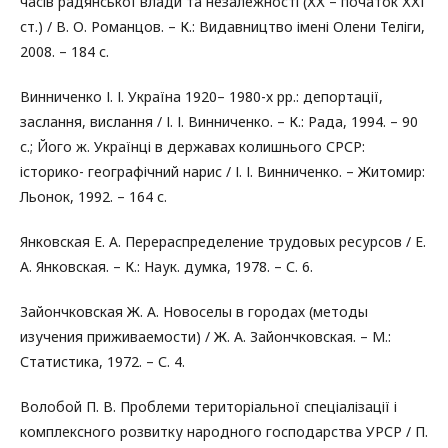
часів радянської влади та незалежності (ХХ – початок ХХІ
ст.) / В. О. Романцов. – К.: Видавництво імені Олени Теліги,
2008. – 184 с.
Винниченко І. І. Україна 1920– 1980-х рр.: депортації,
заслання, вислання / І. І. Винниченко. – К.: Рада, 1994. – 90
с.; Його ж. Українці в державах колишнього СРСР:
історико- географічний нарис / І. І. Винниченко. – Житомир:
Льонок, 1992. – 164 с.
Янковская Е. А. Перераспределение трудовых ресурсов / Е.
А. Янковская. – К.: Наук. думка, 1978. – С. 6.
Зайончковская Ж. А. Новоселы в городах (методы
изучения приживаемости) / Ж. А. Зайончковская. – М.:
Статистика, 1972. – С. 4.
Волобой П. В. Проблеми територіальної спеціалізації і
комплексного розвитку народного господарства УРСР / П.