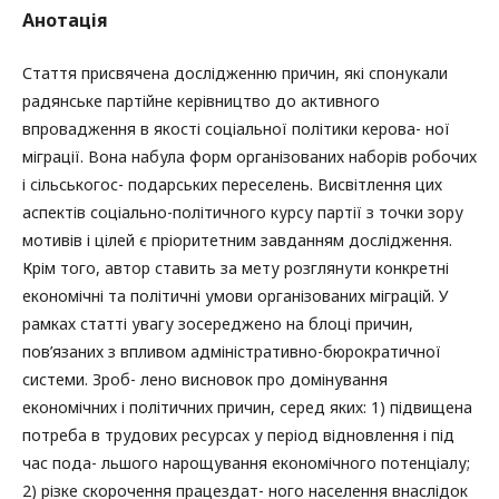
Анотація
Стаття присвячена дослідженню причин, які спонукали
радянське партійне керівництво до активного
впровадження в якості соціальної політики керова- ної
міграції. Вона набула форм організованих наборів робочих
і сільськогос- подарських переселень. Висвітлення цих
аспектів соціально-політичного курсу партії з точки зору
мотивів і цілей є пріоритетним завданням дослідження.
Крім того, автор ставить за мету розглянути конкретні
економічні та політичні умови організованих міграцій. У
рамках статті увагу зосереджено на блоці причин,
пов’язаних з впливом адміністративно-бюрократичної
системи. Зроб- лено висновок про домінування
економічних і політичних причин, серед яких: 1) підвищена
потреба в трудових ресурсах у період відновлення і під
час пода- льшого нарощування економічного потенціалу;
2) різке скорочення працездат- ного населення внаслідок