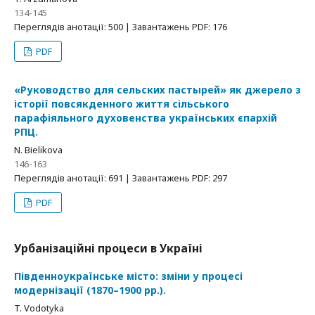
134-145
Переглядів анотації: 500 | Завантажень PDF: 176
PDF
«Руководство для сельских пастырей» як джерело з
історії повсякденного життя сільського
парафіяльного духовенства українських єпархій
РПЦ.
N. Bіelikova
146-163
Переглядів анотації: 691 | Завантажень PDF: 297
PDF
Урбанізаційні процеси в Україні
Південноукраїнське місто: зміни у процесі
модернізації (1870–1900 рр.).
T. Vodotyka