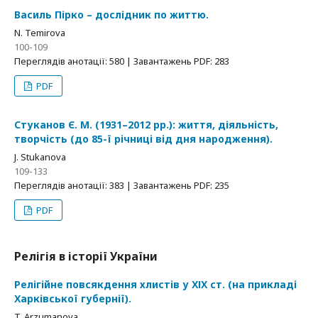
Василь Пірко – дослідник по життю.
N. Temirova
100-109
Переглядів анотації: 580 | Завантажень PDF: 283
PDF
Стуканов Є. М. (1931–2012 рр.): життя, діяльність,
творчість (до 85-ї річниці від дня народження).
J. Stukanova
109-133
Переглядів анотації: 383 | Завантажень PDF: 235
PDF
Релігія в історії України
Релігійне повсякдення хлистів у ХІХ ст. (на прикладі
Харківської губернії).
T. Arzumanova