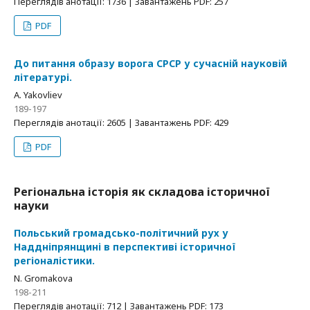
Переглядів анотації: 1736 | Завантажень PDF: 257
PDF
До питання образу ворога СРСР у сучасній науковій
літературі.
А. Yakovliev
189-197
Переглядів анотації: 2605 | Завантажень PDF: 429
PDF
Регіональна історія як складова історичної
науки
Польський громадсько-політичний рух у
Наддніпрянщині в перспективі історичної
регіоналістики.
N. Gromakova
198-211
Переглядів анотації: 712 | Завантажень PDF: 173