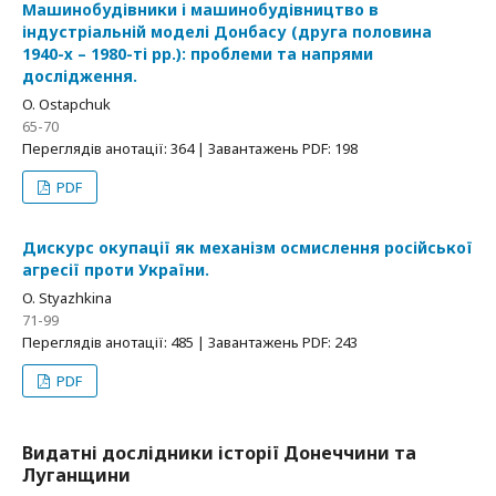
Машинобудівники і машинобудівництво в
індустріальній моделі Донбасу (друга половина
1940-х – 1980-ті рр.): проблеми та напрями
дослідження.
O. Ostapchuk
65-70
Переглядів анотації: 364 | Завантажень PDF: 198
PDF
Дискурс окупації як механізм осмислення російської
агресії проти України.
O. Styazhkina
71-99
Переглядів анотації: 485 | Завантажень PDF: 243
PDF
Видатні дослідники історії Донеччини та
Луганщини